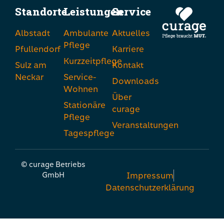
Standorte
Leistungen
Service
Albstadt
Ambulante
Aktuelles
Pflege
Pfullendorf
Karriere
Kurzzeitpflege
Sulz am
Kontakt
Neckar
Service-
Downloads
Wohnen
Über
Stationäre
curage
Pflege
Veranstaltungen
Tagespflege
© curage Betriebs
GmbH
Impressum
Datenschutzerklärung