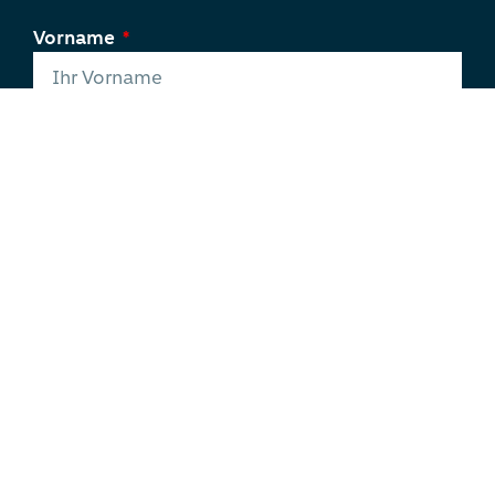
Vorname
Nachname
E-Mail
Telefon
Ich interessiere mich für die Pflegeeinrichtung
in:
Albstadt - Schiller-Residenz