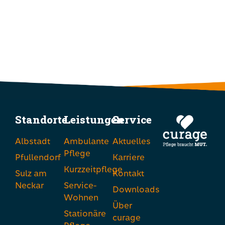
Standorte
Leistungen
Service
Albstadt
Ambulante
Aktuelles
Pflege
Pfullendorf
Karriere
Kurzzeitpflege
Sulz am
Kontakt
Neckar
Service-
Downloads
Wohnen
Über
Stationäre
curage