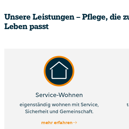
Pflege mit Herz und Mut 
gutes Zuhause fürs Alter
Unsere Leistungen – Pflege, die 
Raum Stuttgart
Leben passt
Bei curage finden Seniorinnen und Senioren mehr 
Versorgung: ein modernes, wohnliches Zuhause mi
Und Angehörige die Gewissheit: „Meine Eltern sind 
Händen.“
Jetzt Platz anfragen
Service-Wohnen
eigenständig wohnen mit Service,
t
Sicherheit und Gemeinschaft.
mehr erfahren