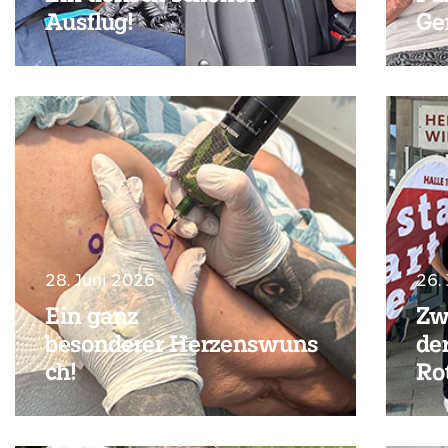
Ausflug!
Ge
28. Juni 2026
26.
Ein ganz
Zw
besonderer Herzenswuns
der
ch!
Rot