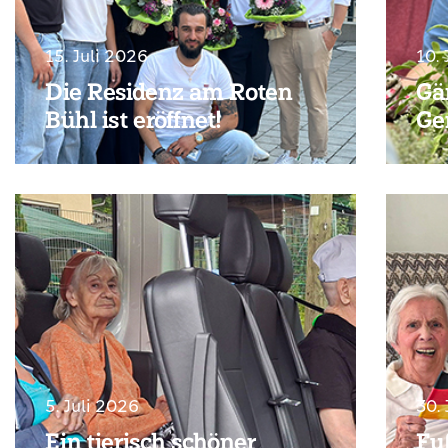
15. Juli 2026
10. 
Die Residenz am Roten
Gä
Bühl ist eröffnet!
Ge
5. Juli 2026
30.
Ein tierisch schöner
Fu