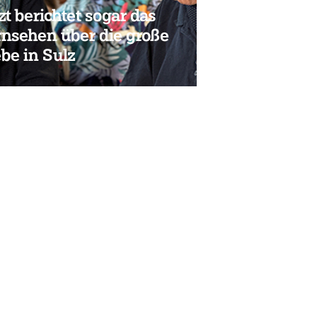
zt berichtet sogar das
rnsehen über die große
be in Sulz