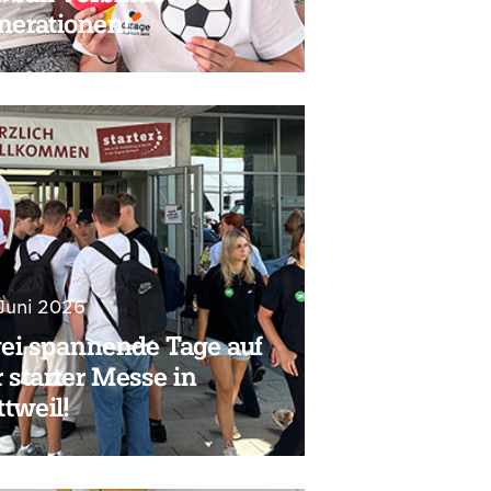
nerationen!
 Juni 2026
ei spannende Tage auf
 starter Messe in
tweil!