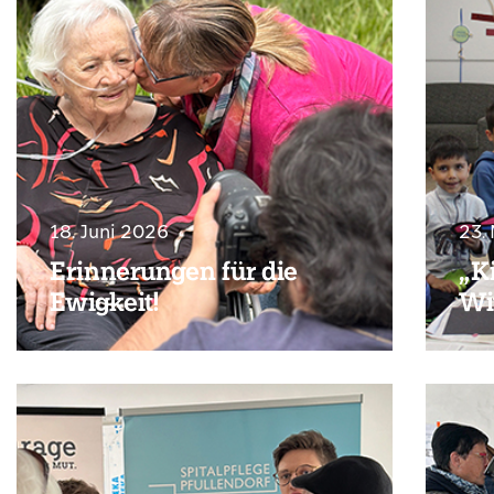
18. Juni 2026
23.
Erinnerungen für die
„Ki
Ewigkeit!
Wi