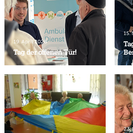
15.
19. April 2026
Ta
Tag der offenen Tür!
Be
23.